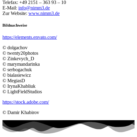
Telefax: +49 2151 – 363 93 – 10
E-Mail:
info@nimm3.de
Zur Website:
www.nimm3.de
Bildnachweise
https://elements.envato.com/
© dolgachov
© twenty20photos
© Zinkevych_D
© marymandarinka
© serbogachuk
© bialasiewicz
© MegiasD
© IrynaKhabliuk
© LightFieldStudios
https://stock.adobe.com/
© Damir Khabirov